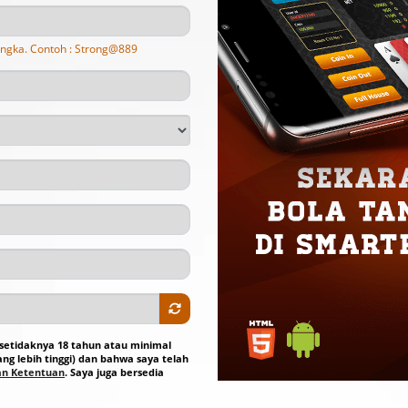
angka. Contoh : Strong@889
etidaknya 18 tahun atau minimal
ng lebih tinggi) dan bahwa saya telah
an Ketentuan
. Saya juga bersedia