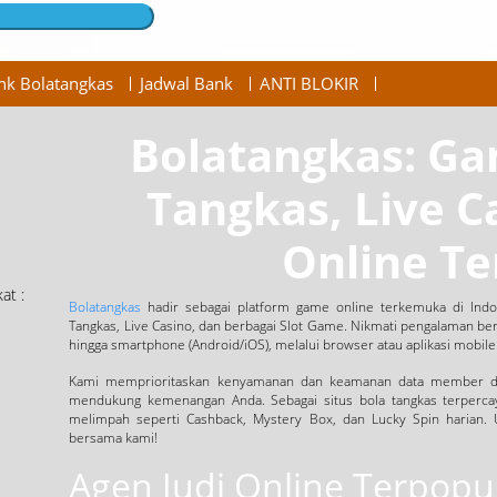
nk Bolatangkas
Jadwal Bank
ANTI BLOKIR
Bolatangkas: G
Tangkas, Live C
Online Te
at :
Bolatangkas
hadir sebagai platform game online terkemuka di Ind
Tangkas, Live Casino, dan berbagai Slot Game. Nikmati pengalaman ber
hingga smartphone (Android/iOS), melalui browser atau aplikasi mobile
Kami memprioritaskan kenyamanan dan keamanan data member den
mendukung kemenangan Anda. Sebagai situs bola tangkas terperc
melimpah seperti Cashback, Mystery Box, dan Lucky Spin harian. 
bersama kami!
Agen Judi Online Terpopu