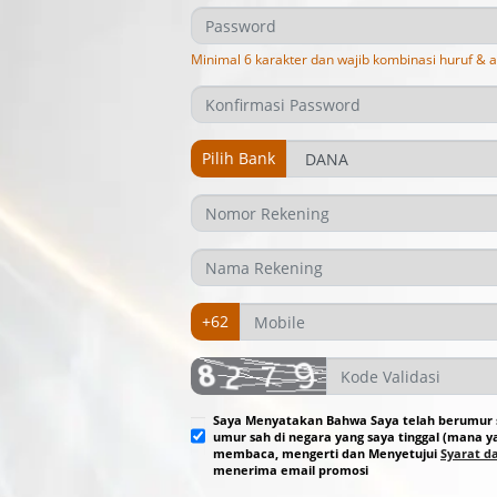
Minimal 6 karakter dan wajib kombinasi huruf & 
Pilih Bank
+62
Saya Menyatakan Bahwa Saya telah berumur s
umur sah di negara yang saya tinggal (mana ya
membaca, mengerti dan Menyetujui
Syarat d
menerima email promosi