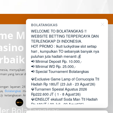
BOLATANGKAS
ame MM Bola
WELCOME TO BOLATANGKAS !!
WEBSITE BETTING TERPERCAYA DAN
TERLENGKAP DI INDONESIA.
asino & Slot
HOT PROMO : Ikuti luckydraw slot setiap
hari , kumpulkan TO sebanyak banyak nya
rbaik
puluhan juta hadiah menanti 💰
📢 Minimal Deposit Rp. 10.000,-
📢 Minimal WD Rp. 25.000,-
onesia, menyajikan permainan Mickey Mouse / Bola
📢 Special Tournament Bolatangkas
main yang lancar di berbagai perangkat, mulai dari PC
.
💎Exclusive Game Lamp of Cornucopia Ttl
Hadiah Rp 180JT (23 Juli - 23 Agust'26)
gan layanan 24 jam dan berbagai fasilitas untuk
💎Turnamen Spesial Agustus 2026
aya,
Bolatangkas
menawarkan PROMOSI dan BONUS
Rp222.600 JT ( 1 - 8 Agust'26)
Uji ketangkasan Anda dan raih kemenangan terbaik
💎IDNSLOT ekslusif Soda Man Ttl Hadiah
Rp 180JT ( 09 Juli - 09 Agust'26)
ler BolaTangkas
📌LINK ALTERNATIF RESMI :